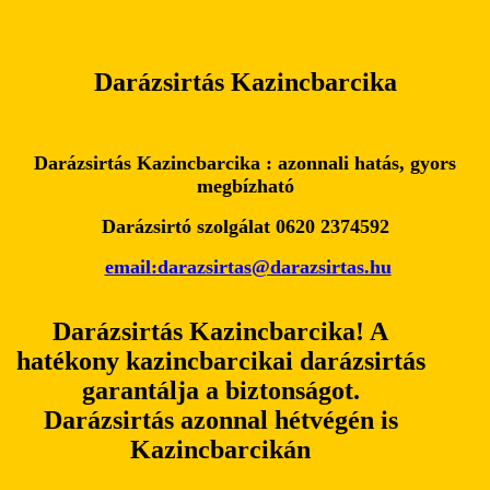
Darázsirtás Kazincbarcika
Darázsirtás Kazincbarcika : azonnali hatás, gyors
megbízható
Darázsirtó szolgálat 0620 2374592
email:darazsirtas@darazsirtas.hu
Darázsirtás Kazincbarcika! A
hatékony kazincbarcikai darázsirtás
garantálja a biztonságot.
Darázsirtás azonnal hétvégén is
Kazincbarcikán